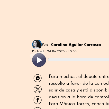
Carolina Aguilar Carrasco
Por:
Publicado:
24.06.2026 - 10:55
Compartir
Para muchos, el debate entr
por
resuelto a favor de la comodi
WhatsApp
Compartir
salir de casa y está disponib
por
Twitter
decisión a la hora de control
Compartir
por
Para Mónica Torres, coach f
Facebook
Compartir