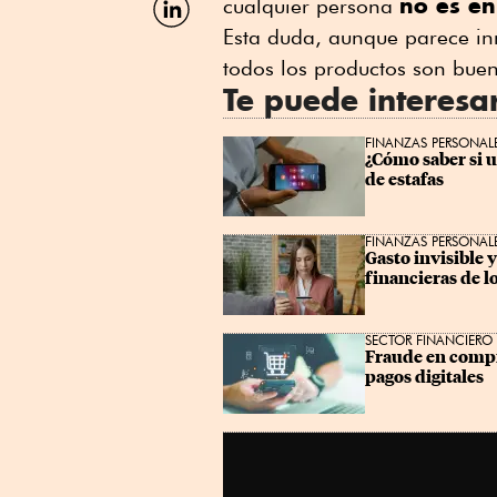
no es en
cualquier persona
por
Esta duda, aunque parece inn
Linkedin
todos los productos son buen
Te puede interesa
FINANZAS PERSONAL
¿Cómo saber si 
de estafas
FINANZAS PERSONAL
Gasto invisible y
financieras de l
SECTOR FINANCIERO
Fraude en compr
pagos digitales