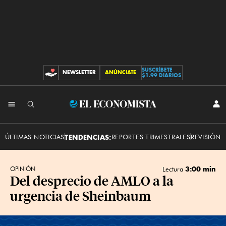
SUSCRÍBETE
NEWSLETTER
ANÚNCIATE
CONTRIBUCIONES
$1.99 DIARIOS
INI
El
SES
Economista
ÚLTIMAS NOTICIAS
TENDENCIAS:
REPORTES TRIMESTRALES
REVISIÓN 
3:00 min
OPINIÓN
Lectura
Del desprecio de AMLO a la
urgencia de Sheinbaum