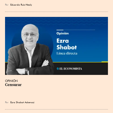
Por
Eduardo Ruiz-Healy
OPINIÓN
Censurar
Por
Ezra Shabot Askenazi