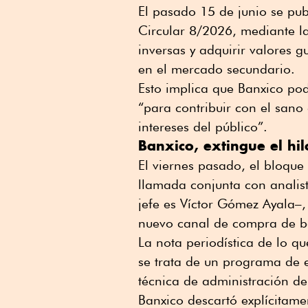
El pasado 15 de junio se pub
Circular 8/2026, mediante la
inversas y adquirir valores
en el mercado secundario.
Esto implica que Banxico pod
“para contribuir con el sano 
intereses del público”.
Banxico, extingue el hi
El viernes pasado, el bloque
llamada conjunta con analis
jefe es Víctor Gómez Ayala–,
nuevo canal de compra de b
La nota periodística de lo q
se trata de un programa de 
técnica de administración de 
Banxico descartó explícitame