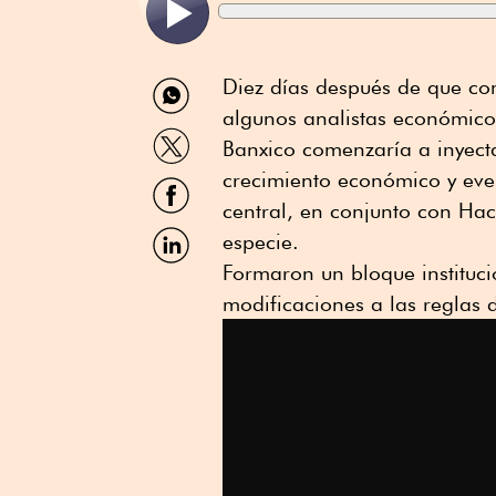
Compartir
Diez días después de que co
por
algunos analistas económico
WhatsApp
Compartir
Banxico comenzaría a inyecta
por
Twitter
crecimiento económico y eve
Compartir
por
central, en conjunto con Hac
Facebook
Compartir
especie.
por
Formaron un bloque institucio
Linkedin
modificaciones a las reglas