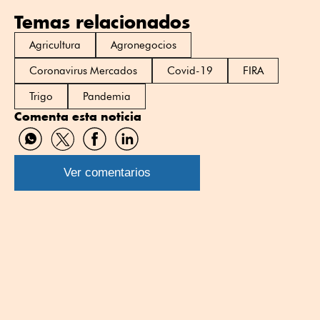
Temas relacionados
Agricultura
Agronegocios
Coronavirus Mercados
Covid-19
FIRA
Trigo
Pandemia
Comenta esta noticia
Compartir
Compartir
Compartir
Compartir
por
por
por
por
WhatsApp
Twitter
Facebook
Linkedin
Ver comentarios