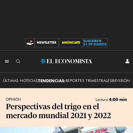
SUSCRÍBETE
NEWSLETTER
ANÚNCIATE
CONTRIBUCIONES
$1.99 DIARIOS
INI
El
SES
Economista
ÚLTIMAS NOTICIAS
TENDENCIAS:
REPORTES TRIMESTRALES
REVISIÓN 
4:00 min
OPINIÓN
Lectura
Perspectivas del trigo en el
mercado mundial 2021 y 2022