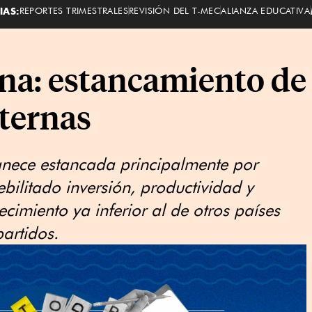
IAS:
REPORTES TRIMESTRALES
REVISIÓN DEL T-MEC
ALIANZA EDUCATIVA
ena: estancamiento de
nternas
ece estancada principalmente por
bilitado inversión, productividad y
cimiento ya inferior al de otros países
artidos.