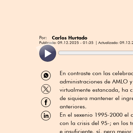
Carlos Hurtado
Por:
Publicado:
09.12.2025 - 01:35
Actualizado:
09.12.
Compartir
En contraste con las celebrac
por
administraciones de AMLO y
WhatsApp
Compartir
virtualmente estancada, ha 
por
Twitter
de siquiera mantener el ing
Compartir
por
anteriores.
Facebook
Compartir
En el sexenio 1995-2000 el 
por
con la crisis del 95-; en los
Linkedin
e insuficiente, sí, pero mejor