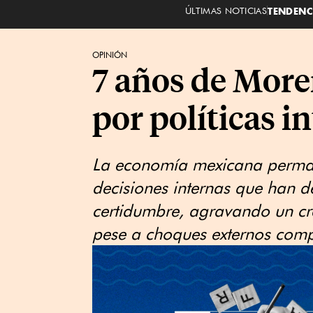
ÚLTIMAS NOTICIAS
TENDENC
OPINIÓN
​7 años de Mor
por políticas i
La economía mexicana perman
decisiones internas que han de
certidumbre, agravando un cre
pese a choques externos comp