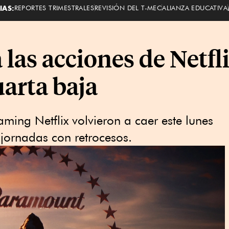
IAS:
REPORTES TRIMESTRALES
REVISIÓN DEL T-MEC
ALIANZA EDUCATIVA
las acciones de Netfl
uarta baja
eaming Netflix volvieron a caer este lunes
 jornadas con retrocesos.