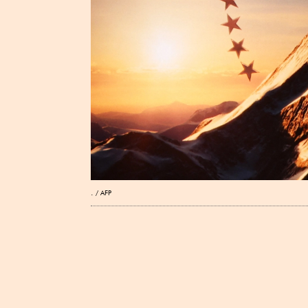
.
AFP