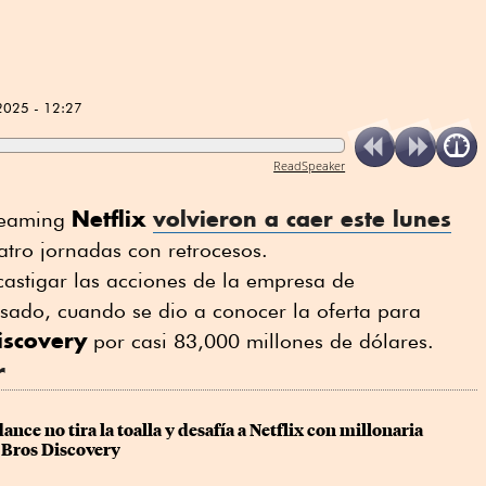
2025 - 12:27
ReadSpeaker
Netflix
volvieron a caer este lunes
treaming
tro jornadas con retrocesos.
castigar las acciones de la empresa de
asado, cuando se dio a conocer la oferta para
iscovery
por casi 83,000 millones de dólares.
r
ce no tira la toalla y desafía a Netflix con millonaria 
Bros Discovery