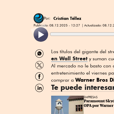
Cristian Téllez
Por:
Publicado:
08.12.2025 - 12:27
Actualizado:
08.12.
Compartir
Los títulos del gigante del s
por
en Wall Street
y suman cua
WhatsApp
Compartir
Al mercado no le basto con 
por
Twitter
entretenimiento el viernes p
Compartir
por
Warner Bros D
comprar a
Facebook
Compartir
Te puede interesa
por
Linkedin
EMPRESAS
Paramount Skydan
OPA por Warner 