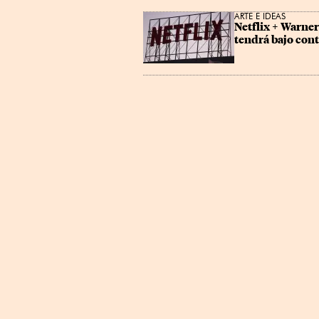
ARTE E IDEAS
Netflix + Warner
tendrá bajo cont