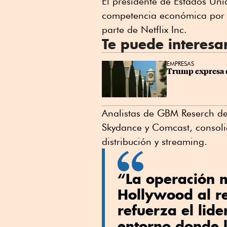
El presidente de Estados Un
competencia económica por l
parte de Netflix Inc.
Te puede interesa
EMPRESAS
Trump expresa d
Analistas de GBM Reserch de
Skydance y Comcast, consolid
distribución y streaming.
“La operación m
Hollywood al re
refuerza el lid
entorno donde l