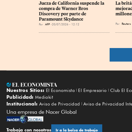
Jueza de California suspende la 
La brit
compra de Warner Bros 
mejorad
Discovery por parte de 
millone
Paramount Skydance
Por
Reuters
Por
AFP
20/07/2026 - 12:12
Nuestros Sitios:
El Economista
El Empresario
Club El E
Publicidad:
Mediakit
Institucional:
Aviso de Privacidad
Aviso de Privacidad Int
Una empresa de Nacer Global
Trabaja con nosotros
Ir a la bolsa de trabajo