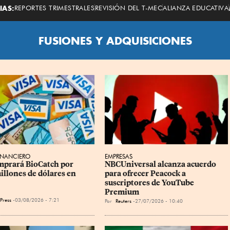
Economista
IAS:
REPORTES TRIMESTRALES
REVISIÓN DEL T-MEC
ALIANZA EDUCATIVA
FUSIONES Y ADQUISICIONES
INANCIERO
EMPRESAS
mprará BioCatch por 
NBCUniversal alcanza acuerdo 
illones de dólares en 
para ofrecer Peacock a 
suscriptores de YouTube 
Premium
Press
03/08/2026 - 7:21
Por
Reuters
27/07/2026 - 10:40