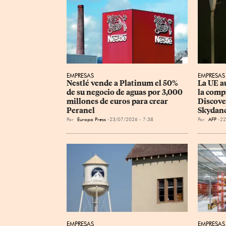
EMPRESAS
EMPRESAS
Nestlé vende a Platinum el 50% 
La UE a
de su negocio de aguas por 3,000 
la comp
millones de euros para crear 
Discove
Peranel
Skydan
Por
Europa Press
23/07/2026 - 7:38
Por
AFP
22
EMPRESAS
EMPRESAS