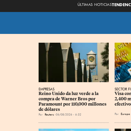
ÚLTIMAS NOTICIAS
TENDENC
EMPRESAS
SECTOR F
Reino Unido da luz verde a la 
Visa co
compra de Warner Bros por 
2,400 m
Paramount por 110,000 millones 
efectivo
de dólares
Por
Europa 
Por
Reuters
06/08/2026 - 6:32