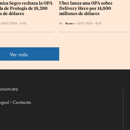
ánica Segro rechaza la OPA 
Uber lanza una OPA sobre 
a de Prologis de 18,200 
Delivery Hero por 14,800 
s de dólares
millones de dólares
20/07/2026 - 6:30
Por
Reuters
16/07/2026 - 8:02
Ver más
conomista
egral
Contacto