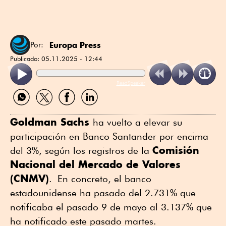
Europa Press
Por:
Publicado:
05.11.2025 - 12:44
ReadSpeaker
Compartir
Compartir
Compartir
Compartir
por
por
por
por
WhatsApp
Twitter
Facebook
Linkedin
Goldman Sachs
ha vuelto a elevar su
participación en Banco Santander por encima
Comisión
del 3%, según los registros de la
Nacional del Mercado de Valores
(CNMV)
. En concreto, el banco
estadounidense ha pasado del 2.731% que
notificaba el pasado 9 de mayo al 3.137% que
ha notificado este pasado martes.