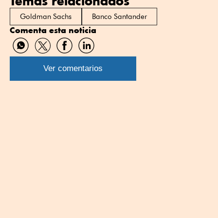
Temas relacionados
Goldman Sachs
Banco Santander
Comenta esta noticia
Compartir
Compartir
Compartir
Compartir
por
por
por
por
WhatsApp
Twitter
Facebook
Linkedin
Ver comentarios