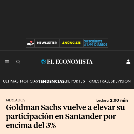
SUSCRÍBETE
NEWSLETTER
ANÚNCIATE
CONTRIBUCIONES
$1.99 DIARIOS
INI
El
SES
Economista
ÚLTIMAS NOTICIAS
TENDENCIAS:
REPORTES TRIMESTRALES
REVISIÓN 
2:00 min
MERCADOS
Lectura
Goldman Sachs vuelve a elevar su
participación en Santander por
encima del 3%