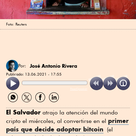
Foto: Reuters
José Antonio Rivera
Por:
Publicado:
13.06.2021 - 17:55
ReadSpeaker
Compartir
Compartir
Compartir
Compartir
por
por
por
por
WhatsApp
Twitter
Facebook
Linkedin
El Salvador
atrajo la atención del mundo
primer
cripto el miércoles, al convertirse en el
país que decide adoptar bitcoin
(el