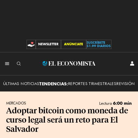
SUSCRÍBETE
NEWSLETTER
ANÚNCIATE
CONTRIBUCIONES
$1.99 DIARIOS
INI
El
SES
Economista
ÚLTIMAS NOTICIAS
TENDENCIAS:
REPORTES TRIMESTRALES
REVISIÓN 
6:00 min
MERCADOS
Lectura
Adoptar bitcoin como moneda de
curso legal será un reto para El
Salvador