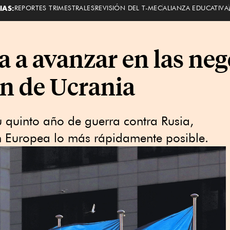
IAS:
REPORTES TRIMESTRALES
REVISIÓN DEL T-MEC
ALIANZA EDUCATIVA
a a avanzar en las ne
ón de Ucrania
 quinto año de guerra contra Rusia,
n Europea lo más rápidamente posible.