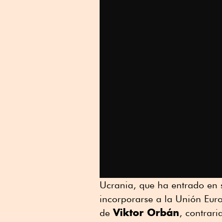
Ucrania, que ha entrado en 
incorporarse a la Unión Eur
Viktor Orbán
de
, contrari