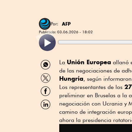
AFP
Por:
Publicado:
03.06.2026 - 18:02
Compartir
Unión Europea
La
allanó 
por
de las negociaciones de ad
WhatsApp
Compartir
Hungría
, según informaron
por
27
Twitter
Los representantes de los
Compartir
por
preliminar en Bruselas a la 
Facebook
Compartir
negociación con Ucrania y M
por
camino de integración europ
Linkedin
ahora la presidencia rotator