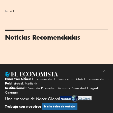
Por
AFP
Noticias Recomendadas
Nuestros Sitios:
El Economista
El Empresario
Club El Economista
Subir
Publicidad:
Mediakit
Institucional:
Aviso de Privacidad
Aviso de Privacidad Integral
Contacto
Una empresa de Nacer Global
Trabaja con nosotros
Ir a la bolsa de trabajo