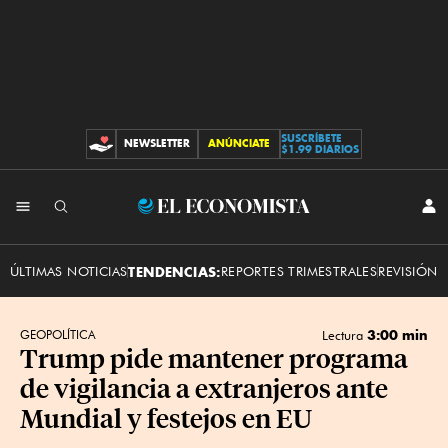
SUSCRÍBETE
NEWSLETTER
ANÚNCIATE
CONTRIBUCIONES
$1.99 DIARIOS
INI
El
SES
Economista
ÚLTIMAS NOTICIAS
TENDENCIAS:
REPORTES TRIMESTRALES
REVISIÓN 
3:00 min
GEOPOLÍTICA
Lectura
Trump pide mantener programa
de vigilancia a extranjeros ante
Mundial y festejos en EU