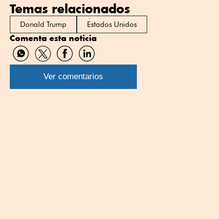
Temas relacionados
Donald Trump
Estados Unidos
Comenta esta noticia
Compartir
Compartir
Compartir
Compartir
por
por
por
por
WhatsApp
Twitter
Facebook
Linkedin
Ver comentarios