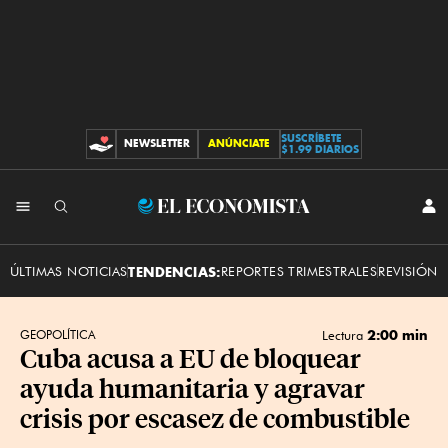
SUSCRÍBETE
NEWSLETTER
ANÚNCIATE
CONTRIBUCIONES
$1.99 DIARIOS
INI
El
SES
Economista
ÚLTIMAS NOTICIAS
TENDENCIAS:
REPORTES TRIMESTRALES
REVISIÓN 
2:00 min
GEOPOLÍTICA
Lectura
Cuba acusa a EU de bloquear
ayuda humanitaria y agravar
crisis por escasez de combustible