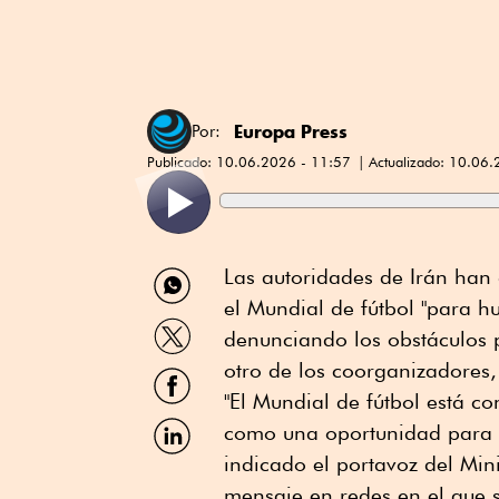
Europa Press
Por:
Publicado:
10.06.2026 - 11:57
Actualizado:
10.06.
Compartir
Las autoridades de Irán han
por
el Mundial de fútbol "para hu
WhatsApp
Compartir
denunciando los obstáculos pa
por
Twitter
otro de los coorganizadores
Compartir
por
"El Mundial de fútbol está c
Facebook
Compartir
como una oportunidad para h
por
indicado el portavoz del Mini
Linkedin
mensaje en redes en el que s