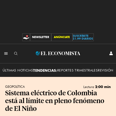
SUSCRÍBETE
NEWSLETTER
ANÚNCIATE
CONTRIBUCIONES
$1.99 DIARIOS
INI
El
SES
Economista
ÚLTIMAS NOTICIAS
TENDENCIAS:
REPORTES TRIMESTRALES
REVISIÓN 
2:00 min
GEOPOLÍTICA
Lectura
Sistema eléctrico de Colombia
está al límite en pleno fenómeno
de El Niño