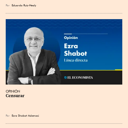
Por
Eduardo Ruiz-Healy
OPINIÓN
Censurar
Por
Ezra Shabot Askenazi