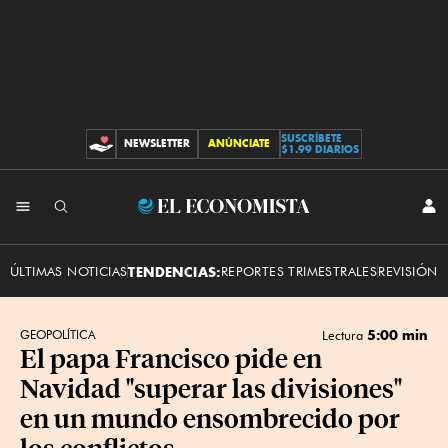
SUSCRÍBETE
NEWSLETTER
ANÚNCIATE
CONTRIBUCIONES
$1.99 DIARIOS
INI
El
SES
Economista
ÚLTIMAS NOTICIAS
TENDENCIAS:
REPORTES TRIMESTRALES
REVISIÓN 
5:00 min
GEOPOLÍTICA
Lectura
El papa Francisco pide en
Navidad "superar las divisiones"
en un mundo ensombrecido por
los conflictos