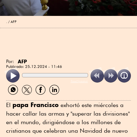
.
AFP
AFP
Por:
Publicado:
25.12.2024 - 11:46
ReadSpeaker
Compartir
Compartir
Compartir
Compartir
por
por
por
por
WhatsApp
Twitter
Facebook
Linkedin
papa Francisco
El
exhortó este miércoles a
hacer callar las armas y "superar las divisiones"
en el mundo, dirigiéndose a los millones de
cristianos que celebran una Navidad de nuevo