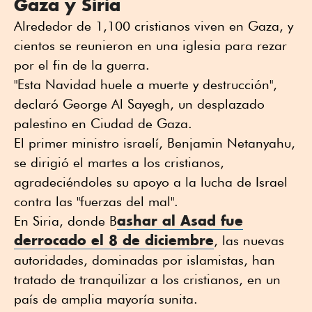
Gaza y Siria
Alrededor de 1,100 cristianos viven en Gaza, y
cientos se reunieron en una iglesia para rezar
por el fin de la guerra.
"Esta Navidad huele a muerte y destrucción",
declaró George Al Sayegh, un desplazado
palestino en Ciudad de Gaza.
El primer ministro israelí, Benjamin Netanyahu,
se dirigió el martes a los cristianos,
agradeciéndoles su apoyo a la lucha de Israel
contra las "fuerzas del mal".
ashar al Asad fue
En Siria, donde B
derrocado el 8 de diciembre
, las nuevas
autoridades, dominadas por islamistas, han
tratado de tranquilizar a los cristianos, en un
país de amplia mayoría sunita.