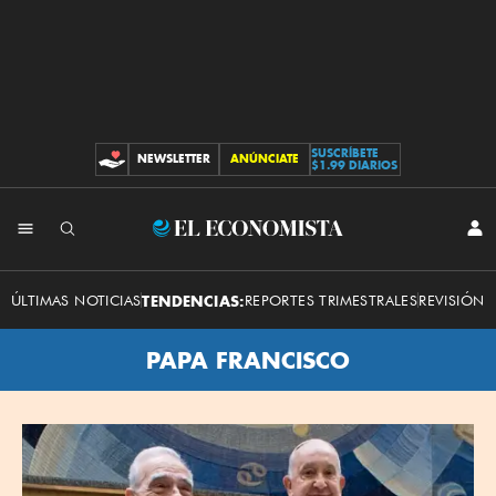
SUSCRÍBETE
NEWSLETTER
ANÚNCIATE
CONTRIBUCIONES
$1.99 DIARIOS
El
INI
SES
Economista
ÚLTIMAS NOTICIAS
TENDENCIAS:
REPORTES TRIMESTRALES
REVISIÓN 
PAPA FRANCISCO