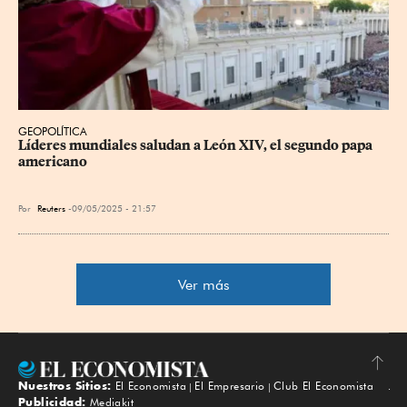
GEOPOLÍTICA
Líderes mundiales saludan a León XIV, el segundo papa 
americano
Por
Reuters
09/05/2025 - 21:57
Ver más
Nuestros Sitios:
El Economista
El Empresario
Club El Economista
Subir
Publicidad:
Mediakit