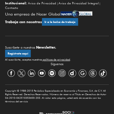
Institucional:
Aviso de Privacidad
Aviso de Privacidad Integral
Contacto
Una empresa de Nacer Global
Trabaja con nosotros
Ir a la bolsa de trabajo
Newsletter.
Suscríbete a nuestros
Regístrate aquí
Al suscribirte, aceptas nuestras
políticas de privacidad
.
Síguenos
Copyright © 1988-2015 Periódico Especializado en Economía y Finanzas, S.A. de C.V. All
Rights Reserved. Derechos Reservados. Número de reserva al Título en Derechos de Autor
04-2010-062510353600-203. Al visitar esta página, usted está de acuerdo con los
términos del servicio