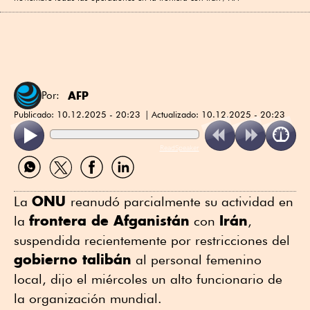
AFP
Por:
Publicado:
10.12.2025 - 20:23
Actualizado:
10.12.2025 - 20:23
ReadSpeaker
Compartir
Compartir
Compartir
Compartir
por
por
por
por
WhatsApp
Twitter
Facebook
Linkedin
ONU
La
reanudó parcialmente su actividad en
frontera de Afganistán
Irán
la
con
,
suspendida recientemente por restricciones del
gobierno talibán
al personal femenino
local, dijo el miércoles un alto funcionario de
la organización mundial.