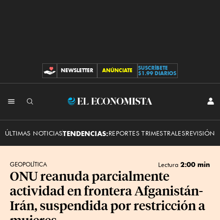
SUSCRÍBETE
NEWSLETTER
ANÚNCIATE
CONTRIBUCIONES
$1.99 DIARIOS
INI
El
SES
Economista
ÚLTIMAS NOTICIAS
TENDENCIAS:
REPORTES TRIMESTRALES
REVISIÓN 
2:00 min
GEOPOLÍTICA
Lectura
ONU reanuda parcialmente
actividad en frontera Afganistán-
Irán, suspendida por restricción a
mujeres