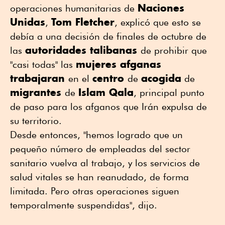
Naciones
operaciones humanitarias de
Unidas
Tom Fletcher
,
, explicó que esto se
debía a una decisión de finales de octubre de
autoridades talibanas
las
de prohibir que
mujeres afganas
"casi todas" las
trabajaran
centro
acogida
en el
de
de
migrantes
Islam Qala
de
, principal punto
de paso para los afganos que Irán expulsa de
su territorio.
Desde entonces, "hemos logrado que un
pequeño número de empleadas del sector
sanitario vuelva al trabajo, y los servicios de
salud vitales se han reanudado, de forma
limitada. Pero otras operaciones siguen
temporalmente suspendidas", dijo.