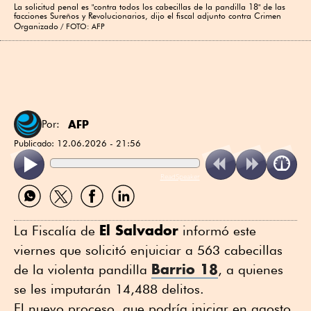
La solicitud penal es "contra todos los cabecillas de la pandilla 18" de las
facciones Sureños y Revolucionarios, dijo el fiscal adjunto contra Crimen
Organizado
FOTO: AFP
AFP
Por:
Publicado:
12.06.2026 - 21:56
ReadSpeaker
Compartir
Compartir
Compartir
Compartir
por
por
por
por
WhatsApp
Twitter
Facebook
Linkedin
El Salvador
La Fiscalía de
informó este
viernes que solicitó enjuiciar a 563 cabecillas
Barrio 18
de la violenta pandilla
, a quienes
se les imputarán 14,488 delitos.
El nuevo proceso, que podría iniciar en agosto,