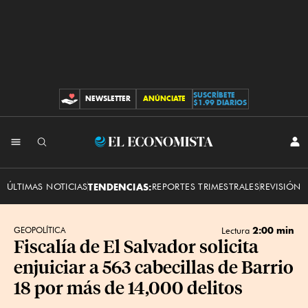
SUSCRÍBETE
NEWSLETTER
ANÚNCIATE
CONTRIBUCIONES
$1.99 DIARIOS
INI
El
SES
Economista
ÚLTIMAS NOTICIAS
TENDENCIAS:
REPORTES TRIMESTRALES
REVISIÓN 
2:00 min
GEOPOLÍTICA
Lectura
Fiscalía de El Salvador solicita
enjuiciar a 563 cabecillas de Barrio
18 por más de 14,000 delitos