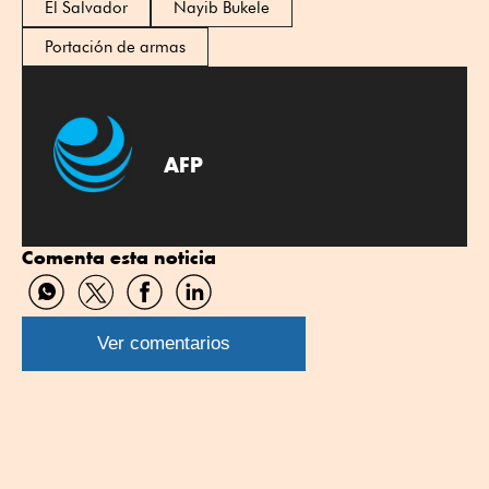
El Salvador
Nayib Bukele
Portación de armas
AFP
Comenta esta noticia
Compartir
Compartir
Compartir
Compartir
por
por
por
por
WhatsApp
Twitter
Facebook
Linkedin
Ver comentarios