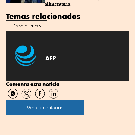
alimentaria
Temas relacionados
Donald Trump
AFP
Comenta esta noticia
Compartir
Compartir
Compartir
Compartir
por
por
por
por
WhatsApp
Twitter
Facebook
Linkedin
Ver comentarios