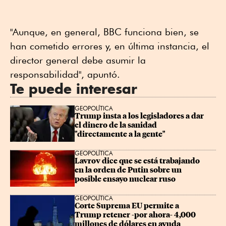
"Aunque, en general, BBC funciona bien, se
han cometido errores y, en última instancia, el
director general debe asumir la
responsabilidad", apuntó.
Te puede interesar
GEOPOLÍTICA
Trump insta a los legisladores a dar 
el dinero de la sanidad 
"directamente a la gente"
GEOPOLÍTICA
Lavrov dice que se está trabajando 
en la orden de Putin sobre un 
posible ensayo nuclear ruso
GEOPOLÍTICA
Corte Suprema EU permite a 
Trump retener -por ahora- 4,000 
millones de dólares en ayuda 