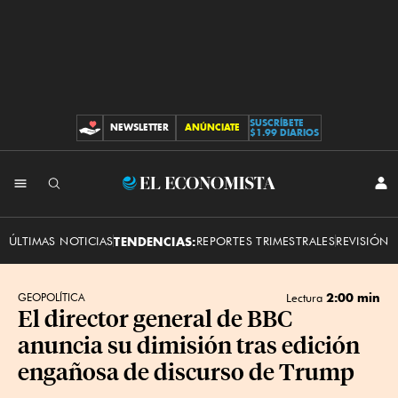
SUSCRÍBETE
NEWSLETTER
ANÚNCIATE
CONTRIBUCIONES
$1.99 DIARIOS
INI
El
SES
Economista
ÚLTIMAS NOTICIAS
TENDENCIAS:
REPORTES TRIMESTRALES
REVISIÓN 
2:00 min
GEOPOLÍTICA
Lectura
El director general de BBC
anuncia su dimisión tras edición
engañosa de discurso de Trump