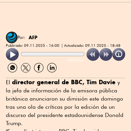
AFP
Por:
Publicado:
09.11.2025 - 16:00
Actualizado:
09.11.2025 - 18:48
ReadSpeaker
Compartir
Compartir
Compartir
Compartir
por
por
por
por
WhatsApp
Twitter
Facebook
Linkedin
director general de BBC, Tim Davie
El
y
la jefa de información de la emisora pública
británica anunciaron su dimisión este domingo
tras una ola de críticas por la edición de un
discurso del presidente estadounidense Donald
Trump.