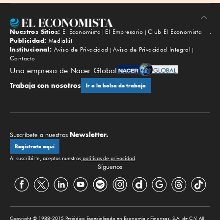
Nuestros Sitios:
El Economista
El Empresario
Club El Economista
Subir
Publicidad:
Mediakit
Institucional:
Aviso de Privacidad
Aviso de Privacidad Integral
Contacto
Una empresa de Nacer Global
Trabaja con nosotros
Ir a la bolsa de trabajo
Newsletter.
Suscríbete a nuestros
Regístrate aquí
Al suscribirte, aceptas nuestras
políticas de privacidad
.
Síguenos
Copyright © 1988-2015 Periódico Especializado en Economía y Finanzas, S.A. de C.V. All