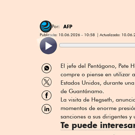
AFP
Por:
Publicado:
10.06.2026 - 10:58
Actualizado:
10.06.
Compartir
El jefe del Pentágono, Pete 
por
compre o piense en utiliza
WhatsApp
Compartir
Estados Unidos, durante una 
por
Twitter
de Guantánamo.
Compartir
por
La visita de Hegseth, anunc
Facebook
Compartir
momentos de enorme presión 
por
sanciones a sus dirigentes y 
Linkedin
Te puede interesa