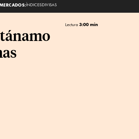
MERCADOS:
ÍNDICES
DIVISAS
3:00 min
Lectura
antánamo
mas