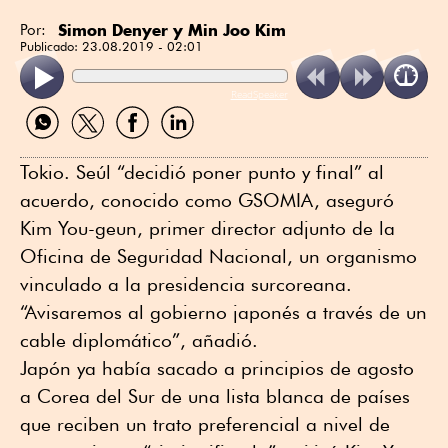
Simon Denyer y Min Joo Kim
Por:
Publicado:
23.08.2019 - 02:01
ReadSpeaker
Compartir
Compartir
Compartir
Compartir
por
por
por
por
WhatsApp
Twitter
Facebook
Linkedin
Tokio. Seúl “decidió poner punto y final” al
acuerdo, conocido como GSOMIA, aseguró
Kim You-geun, primer director adjunto de la
Oficina de Seguridad Nacional, un organismo
vinculado a la presidencia surcoreana.
“Avisaremos al gobierno japonés a través de un
cable diplomático”, añadió.
Japón ya había sacado a principios de agosto
a Corea del Sur de una lista blanca de países
que reciben un trato preferencial a nivel de