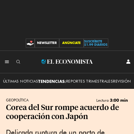
SUSCRÍBETE
NEWSLETTER
ANÚNCIATE
CONTRIBUCIONES
$1.99 DIARIOS
INI
El
SES
Economista
ÚLTIMAS NOTICIAS
TENDENCIAS:
REPORTES TRIMESTRALES
REVISIÓN 
3:00 min
GEOPOLÍTICA
Lectura
Corea del Sur rompe acuerdo de
cooperación con Japón
Delicada ruptura de un pacto de