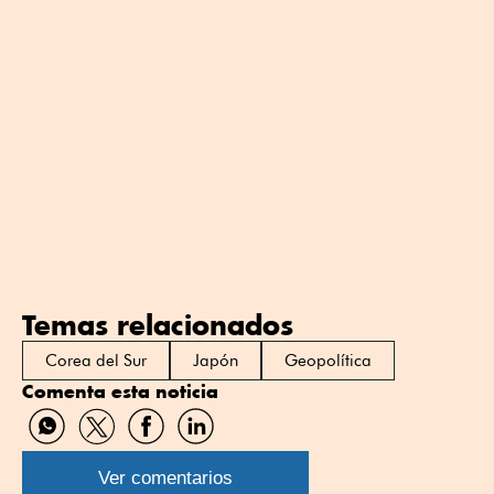
Temas relacionados
Corea del Sur
Japón
Geopolítica
Comenta esta noticia
Compartir
Compartir
Compartir
Compartir
por
por
por
por
WhatsApp
Twitter
Facebook
Linkedin
Ver comentarios