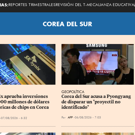
Economista
IAS:
REPORTES TRIMESTRALES
REVISIÓN DEL T-MEC
ALIANZA EDUCATIVA
COREA DEL SUR
GEOPOLÍTICA
x aprueba inversiones 
Corea del Sur acusa a Pyongyang 
000 millones de dólares 
de disparar un "proyectil no 
ricas de chips en Corea 
identificado"
Por
AFP
06/08/2026 - 7:03
07/08/2026 - 6:32