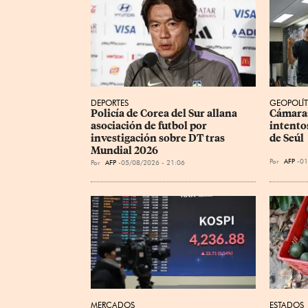
DEPORTES
GEOPOLÍT
Policía de Corea del Sur allana 
Cámaras
asociación de futbol por 
intentos
investigación sobre DT tras 
de Seúl
Mundial 2026
Por
AFP
01
Por
AFP
05/08/2026 - 21:06
MERCADOS
ESTADOS