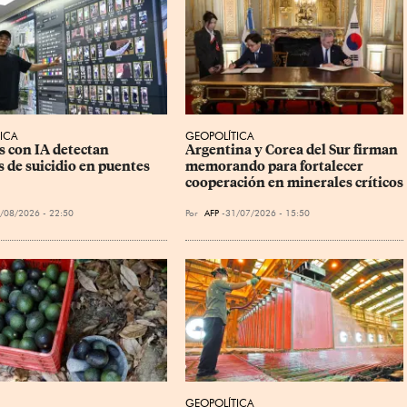
ICA
GEOPOLÍTICA
 con IA detectan 
Argentina y Corea del Sur firman 
 de suicidio en puentes 
memorando para fortalecer 
cooperación en minerales críticos
/08/2026 - 22:50
Por
AFP
31/07/2026 - 15:50
GEOPOLÍTICA