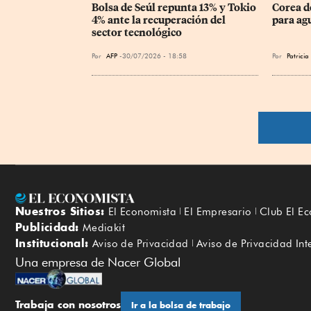
Bolsa de Seúl repunta 13% y Tokio 
Corea d
4% ante la recuperación del 
para agu
sector tecnológico
Por
AFP
30/07/2026 - 18:58
Por
Patrici
Nuestros Sitios:
El Economista
El Empresario
Club El E
Publicidad:
Mediakit
Institucional:
Aviso de Privacidad
Aviso de Privacidad Int
Una empresa de Nacer Global
Trabaja con nosotros
Ir a la bolsa de trabajo