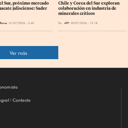
el Sur, próximo mercado 
Chile y Corea del Sur exploran 
acate jalisciense: Sader
colaboración en industria de 
minerales críticos
a Romo
31/07/2026 - 2:40
Por
AFP
30/07/2026 - 13:18
Ver más
conomista
egral
Contacto