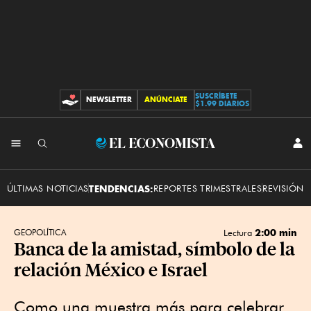
SUSCRÍBETE
NEWSLETTER
ANÚNCIATE
CONTRIBUCIONES
$1.99 DIARIOS
INI
El
SES
Economista
ÚLTIMAS NOTICIAS
TENDENCIAS:
REPORTES TRIMESTRALES
REVISIÓN 
2:00 min
GEOPOLÍTICA
Lectura
Banca de la amistad, símbolo de la
relación México e Israel
Como una muestra más para celebrar