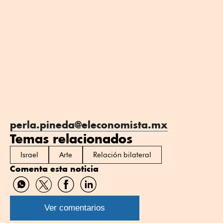
perla.pineda@eleconomista.mx
Temas relacionados
Israel
Arte
Relación bilateral
Comenta esta noticia
Compartir
Compartir
Compartir
Compartir
por
por
por
por
WhatsApp
Twitter
Facebook
Linkedin
Ver comentarios