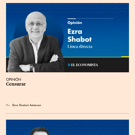
OPINIÓN
Censurar
Por
Ezra Shabot Askenazi