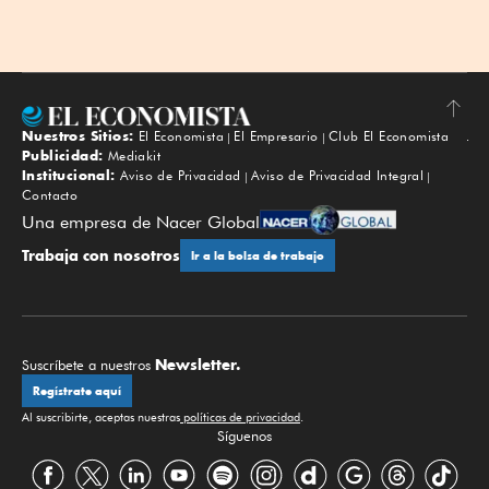
Nuestros Sitios:
El Economista
El Empresario
Club El Economista
Subir
Publicidad:
Mediakit
Institucional:
Aviso de Privacidad
Aviso de Privacidad Integral
Contacto
Una empresa de Nacer Global
Trabaja con nosotros
Ir a la bolsa de trabajo
Newsletter.
Suscríbete a nuestros
Regístrate aquí
Al suscribirte, aceptas nuestras
políticas de privacidad
.
Síguenos