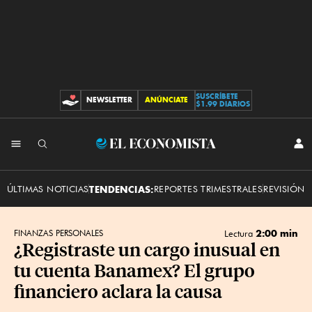
SUSCRÍBETE
NEWSLETTER
ANÚNCIATE
CONTRIBUCIONES
$1.99 DIARIOS
INI
El
SES
Economista
ÚLTIMAS NOTICIAS
TENDENCIAS:
REPORTES TRIMESTRALES
REVISIÓN 
2:00 min
FINANZAS PERSONALES
Lectura
¿Registraste un cargo inusual en
tu cuenta Banamex? El grupo
financiero aclara la causa