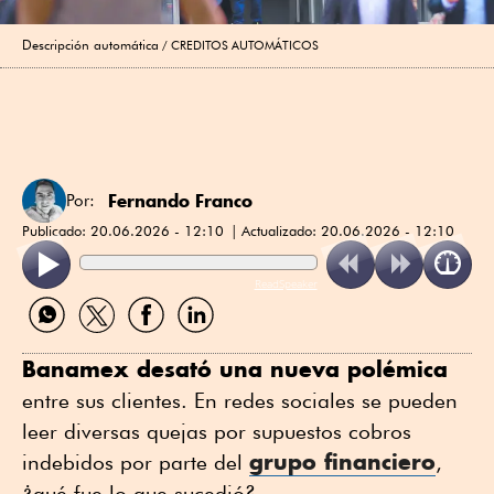
Descripción automática
CREDITOS AUTOMÁTICOS
Fernando Franco
Por:
Publicado:
20.06.2026 - 12:10
Actualizado:
20.06.2026 - 12:10
ReadSpeaker
Compartir
Compartir
Compartir
Compartir
por
por
por
por
WhatsApp
Twitter
Facebook
Linkedin
Banamex desató una nueva polémica
entre sus clientes. En redes sociales se pueden
leer diversas quejas por supuestos cobros
grupo financiero
indebidos por parte del
,
¿qué fue lo que sucedió?