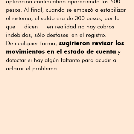
aplicación continuaban apareciendo los 500
pesos. Al final, cuando se empezó a estabilizar
el sistema, el saldo era de 300 pesos, por lo
que
—
dicen
—
en realidad no hay cobros
indebidos, sólo desfases
en el registro.
sugirieron revisar los
De cualquier forma,
movimientos en el estado de cuenta
y
detectar si hay algún faltante para acudir a
aclarar el problema.