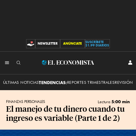
SUSCRÍBETE
NEWSLETTER
ANÚNCIATE
CONTRIBUCIONES
$1.99 DIARIOS
INI
El
SES
Economista
ÚLTIMAS NOTICIAS
TENDENCIAS:
REPORTES TRIMESTRALES
REVISIÓN 
5:00 min
FINANZAS PERSONALES
Lectura
El manejo de tu dinero cuando tu
ingreso es variable (Parte 1 de 2)