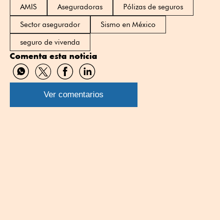
AMIS
Aseguradoras
Pólizas de seguros
Sector asegurador
Sismo en México
seguro de vivenda
Comenta esta noticia
Compartir
Compartir
Compartir
Compartir
por
por
por
por
WhatsApp
Twitter
Facebook
Linkedin
Ver comentarios