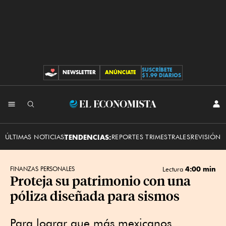
SUSCRÍBETE
NEWSLETTER
ANÚNCIATE
CONTRIBUCIONES
$1.99 DIARIOS
INI
El
SES
Economista
ÚLTIMAS NOTICIAS
TENDENCIAS:
REPORTES TRIMESTRALES
REVISIÓN 
4:00 min
FINANZAS PERSONALES
Lectura
Proteja su patrimonio con una
póliza diseñada para sismos
Para lograr que más mexicanos