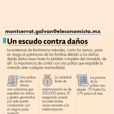
montserrat.galvan@eleconomista.mx