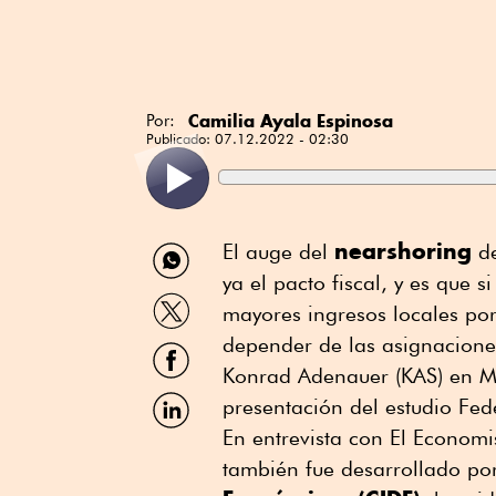
Camilia Ayala Espinosa
Por:
Publicado:
07.12.2022 - 02:30
Compartir
nearshoring
El auge del
de
por
ya el pacto fiscal, y es que 
WhatsApp
Compartir
mayores ingresos locales por
por
Twitter
depender de las asignacione
Compartir
por
Konrad Adenauer (KAS) en Mé
Facebook
Compartir
presentación del estudio Fe
por
En entrevista con El Economis
Linkedin
también fue desarrollado po