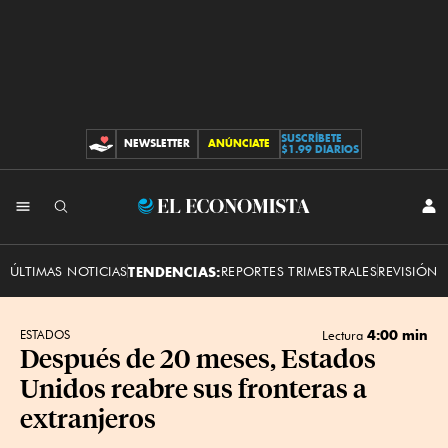
SUSCRÍBETE
NEWSLETTER
ANÚNCIATE
CONTRIBUCIONES
$1.99 DIARIOS
INI
El
SES
Economista
ÚLTIMAS NOTICIAS
TENDENCIAS:
REPORTES TRIMESTRALES
REVISIÓN 
4:00 min
ESTADOS
Lectura
Después de 20 meses, Estados
Unidos reabre sus fronteras a
extranjeros