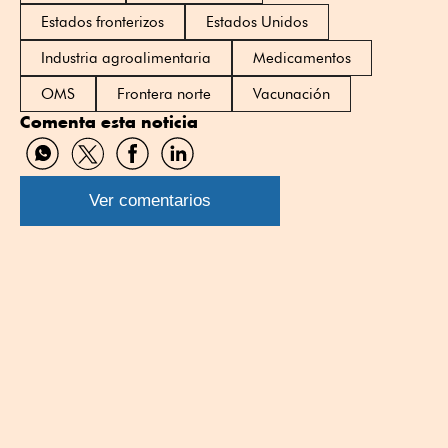
Estados fronterizos
Estados Unidos
Industria agroalimentaria
Medicamentos
OMS
Frontera norte
Vacunación
Comenta esta noticia
Compartir
Compartir
Compartir
Compartir
por
por
por
por
WhatsApp
Twitter
Facebook
Linkedin
Ver comentarios