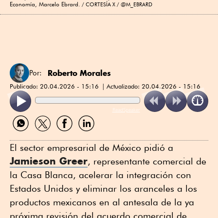
Economía, Marcelo Ebrard.
CORTESÍA X / @M_EBRARD
Roberto Morales
Por:
Publicado:
20.04.2026 - 15:16
Actualizado:
20.04.2026 - 15:16
ReadSpeaker
Compartir
Compartir
Compartir
Compartir
por
por
por
por
WhatsApp
Twitter
Facebook
Linkedin
El sector empresarial de México pidió a
Jamieson Greer
, representante comercial de
la Casa Blanca, acelerar la integración con
Estados Unidos y eliminar los aranceles a los
productos mexicanos en al antesala de la ya
próxima revisión del acuerdo comercial de