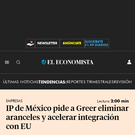
SUSCRÍBETE
NEWSLETTER
ANÚNCIATE
CONTRIBUCIONES
$1.99 DIARIOS
INI
El
SES
Economista
ÚLTIMAS NOTICIAS
TENDENCIAS:
REPORTES TRIMESTRALES
REVISIÓN 
2:00 min
EMPRESAS
Lectura
IP de México pide a Greer eliminar
aranceles y acelerar integración
con EU