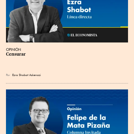
OPINIÓN
Censurar
Por
Ezra Shabot Askenazi