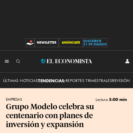
SUSCRÍBETE
NEWSLETTER
ANÚNCIATE
CONTRIBUCIONES
$1.99 DIARIOS
INI
El
SES
Economista
ÚLTIMAS NOTICIAS
TENDENCIAS:
REPORTES TRIMESTRALES
REVISIÓN 
5:00 min
EMPRESAS
Lectura
Grupo Modelo celebra su
centenario con planes de
inversión y expansión