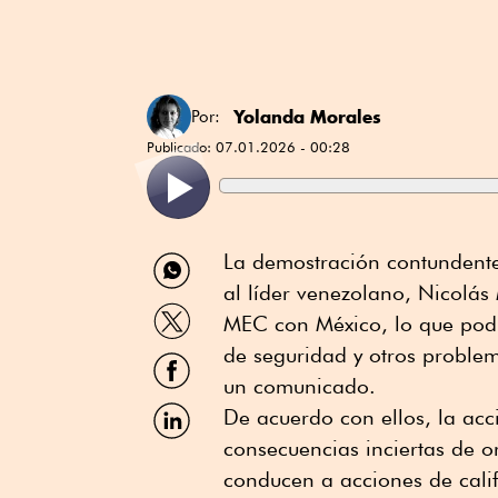
Yolanda Morales
Por:
Publicado:
07.01.2026 - 00:28
Compartir
La demostración contundente 
por
al líder venezolano, Nicolás 
WhatsApp
Compartir
MEC con México, lo que podrí
por
Twitter
de seguridad y otros problem
Compartir
por
un comunicado.
Facebook
Compartir
De acuerdo con ellos, la acc
por
consecuencias inciertas de o
Linkedin
conducen a acciones de cali