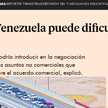
IAS:
REPORTES TRIMESTRALES
REVISIÓN DEL T-MEC
ALIANZA EDUCATIVA
Venezuela puede dificu
dría introducir en la negociación
os asuntos no comerciales que
re el acuerdo comercial, explicó.