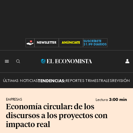
SUSCRÍBETE
NEWSLETTER
ANÚNCIATE
CONTRIBUCIONES
$1.99 DIARIOS
INI
El
SES
Economista
ÚLTIMAS NOTICIAS
TENDENCIAS:
REPORTES TRIMESTRALES
REVISIÓN 
3:00 min
EMPRESAS
Lectura
Economía circular: de los
discursos a los proyectos con
impacto real