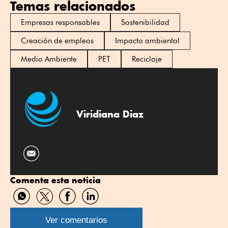
Temas relacionados
Empresas responsables
Sostenibilidad
Creación de empleos
Impacto ambiental
Medio Ambiente
PET
Reciclaje
Viridiana Diaz
Comenta esta noticia
Compartir
Compartir
Compartir
Compartir
por
por
por
por
WhatsApp
Twitter
Facebook
Linkedin
Ver comentarios