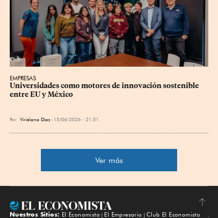
EMPRESAS
Universidades como motores de innovación sostenible 
entre EU y México
Por
Viridiana Diaz
15/06/2026 - 21:51
Ver más
Nuestros Sitios:
El Economista
El Empresario
Club El Economista
Subir