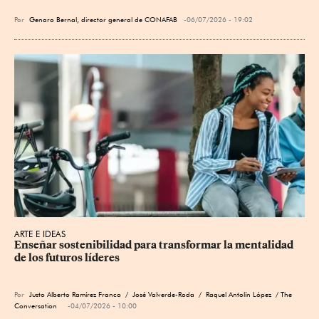
Por
Genaro Bernal, director general de CONAFAB
06/07/2026 - 19:02
ARTE E IDEAS
Enseñar sostenibilidad para transformar la mentalidad 
de los futuros líderes
Por
Justo Alberto Ramírez Franco
/
José Valverde-Roda
/
Raquel Antolín López
/ The
Conversation
04/07/2026 - 10:00