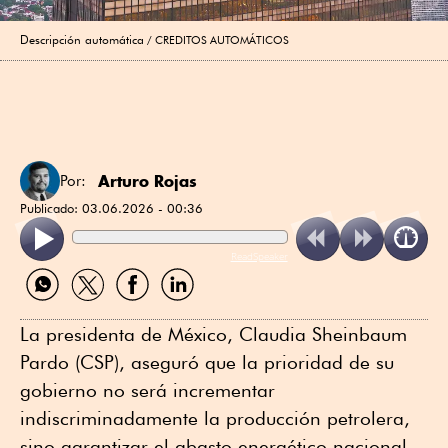
Descripción automática
CREDITOS AUTOMÁTICOS
Arturo Rojas
Por:
Publicado:
03.06.2026 - 00:36
ReadSpeaker
Compartir
Compartir
Compartir
Compartir
por
por
por
por
WhatsApp
Twitter
Facebook
Linkedin
La presidenta de México, Claudia Sheinbaum
Pardo (CSP), aseguró que la prioridad de su
gobierno no será incrementar
indiscriminadamente la producción petrolera,
sino garantizar el abasto energético nacional