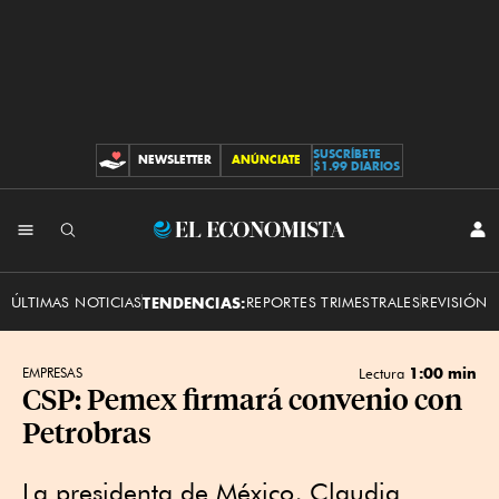
SUSCRÍBETE
NEWSLETTER
ANÚNCIATE
CONTRIBUCIONES
$1.99 DIARIOS
INI
El
SES
Economista
ÚLTIMAS NOTICIAS
TENDENCIAS:
REPORTES TRIMESTRALES
REVISIÓN 
1:00 min
EMPRESAS
Lectura
CSP: Pemex firmará convenio con
Petrobras
La presidenta de México, Claudia