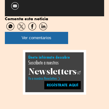
Comenta esta noticia
Compartir
Compartir
Compartir
Compartir
por
por
por
por
WhatsApp
Twitter
Facebook
Linkedin
Ver comentarios
Únete infórmate descubre
Suscríbete a nuestros
Newsletters
Ve a nuestros Newsletters
REGÍSTRATE AQUÍ