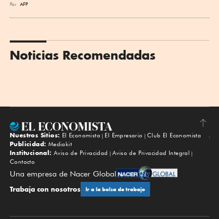
Por
AFP
Noticias Recomendadas
Nuestros Sitios:
El Economista
El Empresario
Club El Economista
Subir
Publicidad:
Mediakit
Institucional:
Aviso de Privacidad
Aviso de Privacidad Integral
Contacto
Una empresa de Nacer Global
Trabaja con nosotros
Ir a la bolsa de trabajo