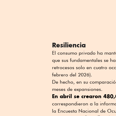
Resiliencia
El consumo privado ha manten
que sus fundamentales se han
retrocesos solo en cuatro oc
febrero del 2026).
De hecho, en su comparación
meses de expansiones.
En abril se crearon 480
correspondieron a la informa
la Encuesta Nacional de Oc