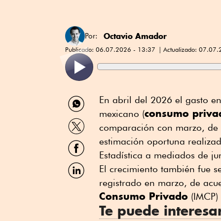
Octavio Amador
Por:
Publicado:
06.07.2026 - 13:37
Actualizado:
07.07.
Compartir
En abril del 2026 el gasto en 
por
consumo priva
mexicano (
WhatsApp
Compartir
comparación con marzo, de a
por
Twitter
estimación oportuna realizad
Compartir
por
Estadística a mediados de ju
Facebook
Compartir
El crecimiento también fue 
por
registrado en marzo, de acue
Linkedin
Consumo Privado
(IMCP) 
Te puede interesa