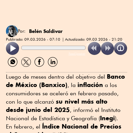
Belén Saldívar
Por:
Publicado:
09.03.2026 - 07:10
Actualizado:
09.03.2026 - 21:20
ReadSpeaker
Compartir
Compartir
Compartir
Compartir
por
por
por
por
WhatsApp
Twitter
Facebook
Linkedin
Banco
Luego de meses dentro del objetivo del
de México (Banxico)
inflación
, la
a los
consumidores se aceleró en febrero pasado,
su nivel más alto
con lo que alcanzó
desde junio del 2025
, informó el Instituto
Inegi
Nacional de Estadística y Geografía (
).
Índice Nacional de Precios
En febrero, el