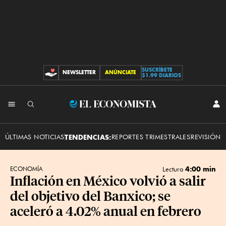
SUSCRÍBETE
NEWSLETTER
ANÚNCIATE
CONTRIBUCIONES
$1.99 DIARIOS
INI
El
SES
Economista
ÚLTIMAS NOTICIAS
TENDENCIAS:
REPORTES TRIMESTRALES
REVISIÓN 
4:00 min
ECONOMÍA
Lectura
Inflación en México volvió a salir
del objetivo del Banxico; se
aceleró a 4.02% anual en febrero