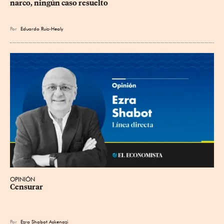
narco, ningún caso resuelto
Por
Eduardo Ruiz-Healy
OPINIÓN
Censurar
Por
Ezra Shabot Askenazi