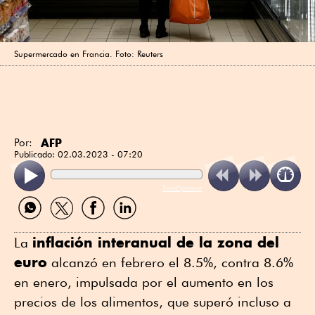
Supermercado en Francia. Foto: Reuters
AFP
Por:
Publicado:
02.03.2023 - 07:20
ReadSpeaker
Compartir
Compartir
Compartir
Compartir
por
por
por
por
WhatsApp
Twitter
Facebook
Linkedin
inflación interanual de la zona del
La
euro
alcanzó en febrero el 8.5%, contra 8.6%
en enero, impulsada por el aumento en los
precios de los alimentos, que superó incluso a