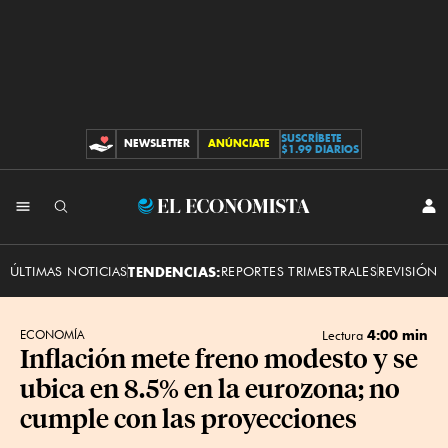
SUSCRÍBETE
NEWSLETTER
ANÚNCIATE
CONTRIBUCIONES
$1.99 DIARIOS
INI
El
SES
Economista
ÚLTIMAS NOTICIAS
TENDENCIAS:
REPORTES TRIMESTRALES
REVISIÓN 
4:00 min
ECONOMÍA
Lectura
Inflación mete freno modesto y se
ubica en 8.5% en la eurozona; no
cumple con las proyecciones