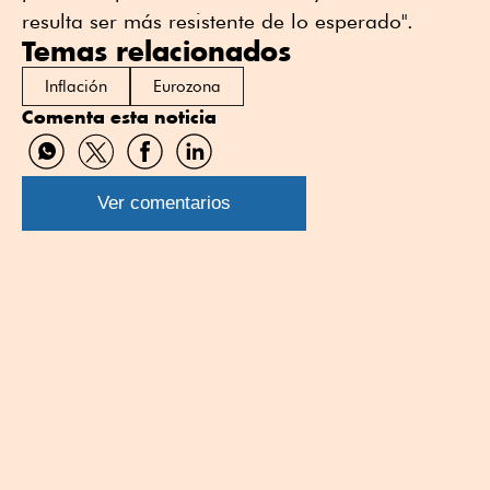
resulta ser más resistente de lo esperado".
Temas relacionados
Inflación
Eurozona
Comenta esta noticia
Compartir
Compartir
Compartir
Compartir
por
por
por
por
WhatsApp
Twitter
Facebook
Linkedin
Ver comentarios