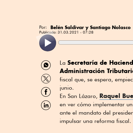
Belén Saldívar y Santiago Nolasco
Por:
Publicado:
31.03.2021 - 07:28
Compartir
Secretaría de Haciend
La
por
Administración Tributari
WhatsApp
Compartir
fiscal que, se espera, empie
por
Twitter
junio.
Compartir
por
Raquel Bue
En San Lázaro,
Facebook
Compartir
en ver cómo implementar una 
por
ante el mandato del preside
Linkedin
impulsar una reforma fiscal.