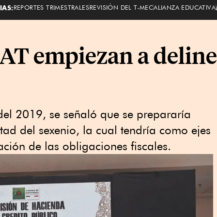
IAS:
REPORTES TRIMESTRALES
REVISIÓN DEL T-MEC
ALIANZA EDUCATIVA
SAT empiezan a deline
el 2019, se señaló que se prepararía
tad del sexenio, la cual tendría como ejes
ación de las obligaciones fiscales.