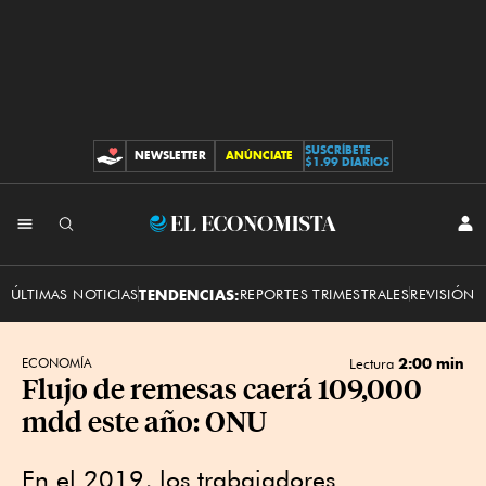
SUSCRÍBETE
NEWSLETTER
ANÚNCIATE
CONTRIBUCIONES
$1.99 DIARIOS
INI
El
SES
Economista
ÚLTIMAS NOTICIAS
TENDENCIAS:
REPORTES TRIMESTRALES
REVISIÓN 
2:00 min
ECONOMÍA
Lectura
Flujo de remesas caerá 109,000
mdd este año: ONU
En el 2019, los trabajadores