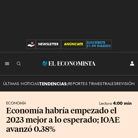
SUSCRÍBETE
NEWSLETTER
ANÚNCIATE
CONTRIBUCIONES
$1.99 DIARIOS
INI
El
SES
Economista
ÚLTIMAS NOTICIAS
TENDENCIAS:
REPORTES TRIMESTRALES
REVISIÓN 
4:00 min
ECONOMÍA
Lectura
Economía habría empezado el
2023 mejor a lo esperado; IOAE
avanzó 0.38%