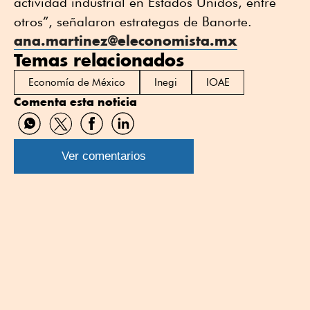
actividad industrial en Estados Unidos, entre
otros”, señalaron estrategas de Banorte.
ana.martinez@eleconomista.mx
Temas relacionados
Economía de México
Inegi
IOAE
Comenta esta noticia
Compartir
Compartir
Compartir
Compartir
por
por
por
por
WhatsApp
Twitter
Facebook
Linkedin
Ver comentarios