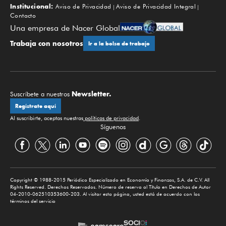
Institucional:
Aviso de Privacidad
Aviso de Privacidad Integral
Contacto
Una empresa de Nacer Global
Trabaja con nosotros
Ir a la bolsa de trabajo
Newsletter.
Suscríbete a nuestros
Regístrate aquí
Al suscribirte, aceptas nuestras
políticas de privacidad
.
Síguenos
Copyright © 1988-2015 Periódico Especializado en Economía y Finanzas, S.A. de C.V. All
Rights Reserved. Derechos Reservados. Número de reserva al Título en Derechos de Autor
04-2010-062510353600-203. Al visitar esta página, usted está de acuerdo con los
términos del servicio