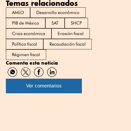
Temas relacionados
AMLO
Desarrollo económico
PIB de México
SAT
SHCP
Crisis económica
Evasión fiscal
Política fiscal
Recaudación fiscal
Régimen fiscal
Comenta esta noticia
Compartir
Compartir
Compartir
Compartir
por
por
por
por
WhatsApp
Twitter
Facebook
Linkedin
Ver comentarios