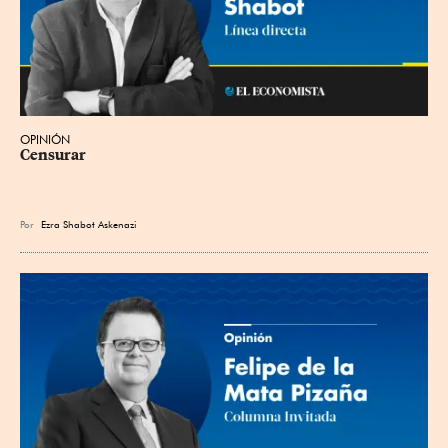
OPINIÓN
Censurar
Por
Ezra Shabot Askenazi