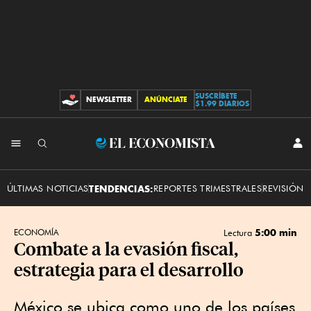
SUSCRÍBETE
NEWSLETTER
ANÚNCIATE
CONTRIBUCIONES
$1.99 DIARIOS
INI
El
SES
Economista
ÚLTIMAS NOTICIAS
TENDENCIAS:
REPORTES TRIMESTRALES
REVISIÓN 
5:00 min
ECONOMÍA
Lectura
Combate a la evasión fiscal,
estrategia para el desarrollo
México se ubica como uno de los países