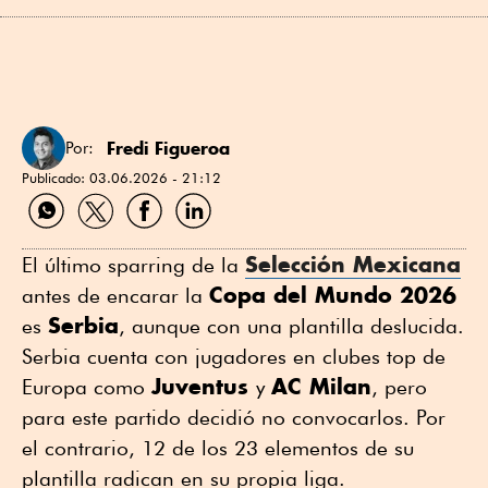
Fredi Figueroa
Por:
Publicado:
03.06.2026 - 21:12
Compartir
Compartir
Compartir
Compartir
por
por
por
por
WhatsApp
Twitter
Facebook
Linkedin
Selección Mexicana
El último sparring de la
Copa del Mundo 2026
antes de encarar la
Serbia
es
, aunque con una plantilla deslucida.
Serbia cuenta con jugadores en clubes top de
Juventus
AC Milan
Europa como
y
, pero
para este partido decidió no convocarlos. Por
el contrario, 12 de los 23 elementos de su
plantilla radican en su propia liga.