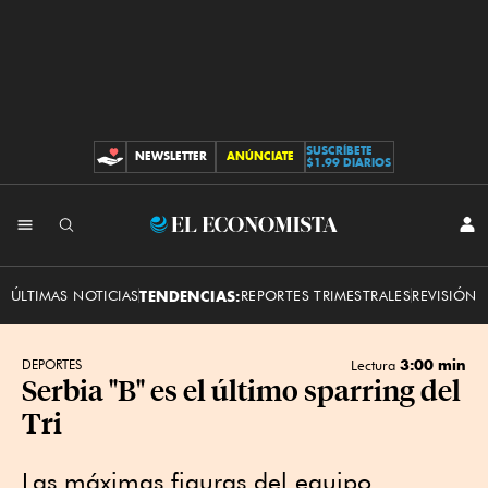
SUSCRÍBETE
NEWSLETTER
ANÚNCIATE
CONTRIBUCIONES
$1.99 DIARIOS
INI
El
SES
Economista
ÚLTIMAS NOTICIAS
TENDENCIAS:
REPORTES TRIMESTRALES
REVISIÓN 
3:00 min
DEPORTES
Lectura
Serbia "B" es el último sparring del
Tri
Las máximas figuras del equipo