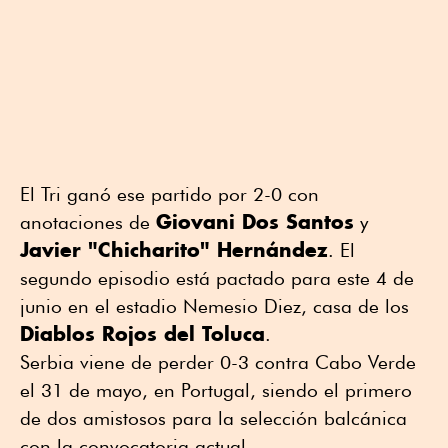
El Tri ganó ese partido por 2-0 con
Giovani Dos Santos
anotaciones de
y
Javier "Chicharito" Hernández
. El
segundo episodio está pactado para este 4 de
junio en el estadio Nemesio Diez, casa de los
Diablos Rojos del Toluca
.
Serbia viene de perder 0-3 contra Cabo Verde
el 31 de mayo, en Portugal, siendo el primero
de dos amistosos para la selección balcánica
con la convocatoria actual.