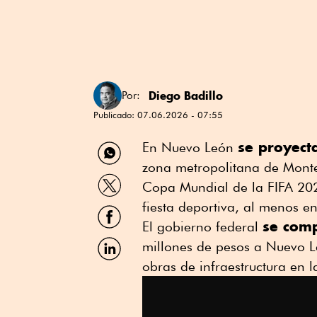
Diego Badillo
Por:
Publicado:
07.06.2026 - 07:55
Compartir
se proyect
En Nuevo León
por
zona metropolitana de Monter
WhatsApp
Compartir
Copa Mundial de la FIFA 2026
por
Twitter
fiesta deportiva, al menos e
Compartir
por
se comp
El gobierno federal
Facebook
Compartir
millones de pesos a Nuevo Le
por
obras de infraestructura en l
Linkedin