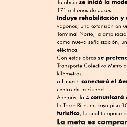
se inició la mod
También
171 millones de pesos.
Incluye rehabilitación y
vagones; una extensión en un
Terminal Norte; la ampliaci
como nueva señalización, un 
eléctrica.
se preten
Con estas obras
Transporte Colectivo Metro d
kilómetros.
conectará el Ae
a Línea 6
centro de la ciudad.
comunicará d
Además, la 4
la Torre Rise, en cuyo piso 
turístico
, la cual tampoco e
La meta es comprar