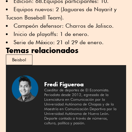
Edición: 68.Equipos participantes: 10.
Equipos nuevos: 2 (Jaguares de Nayarit y
Tucson Baseball Team).
Campeón defensor: Charros de Jalisco.
Inicio de playoffs: 1 de enero.
Serie de México: 21 al 29 de enero.
Temas relacionados
Beisbol
Fredi Figueroa
Coeditor de deportes de El Economista.
Periodista desde 2012, egresado de la
Licenciatura en Comunicación por la
Universidad Autónoma de Chiapas y de la
Maestría en Comunicación Deportiva por la
Universidad Autónoma de Nuevo León.
Deporte contado a través de números,
cultura, política y pasión.