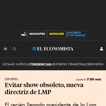
SUSCRÍBETE
NEWSLETTER
ANÚNCIATE
CONTRIBUCIONES
$1.99 DIARIOS
INI
El
SES
Economista
ÚLTIMAS NOTICIAS
TENDENCIAS:
REPORTES TRIMESTRALES
REVISIÓN 
7:00 min
DEPORTES
Lectura
Evitar show obsoleto, nueva
directriz de LMP
El recién llegado presidente de la Liga