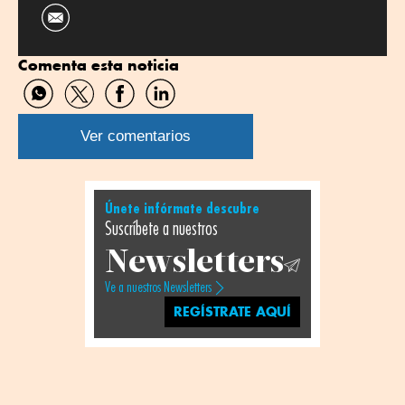
Comenta esta noticia
Compartir
Compartir
Compartir
Compartir
por
por
por
por
WhatsApp
Twitter
Facebook
Linkedin
Ver comentarios
Únete infórmate descubre
Suscríbete a nuestros
Newsletters
Ve a nuestros Newsletters
REGÍSTRATE AQUÍ