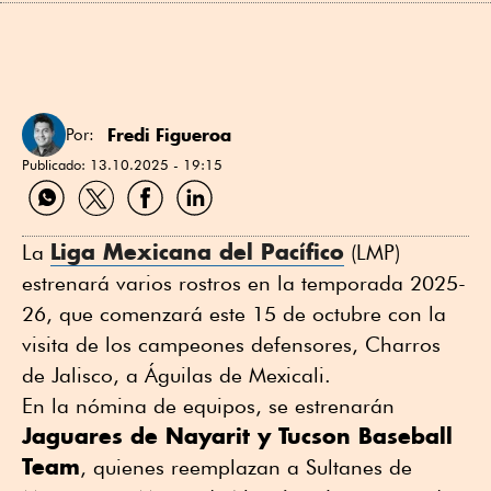
Fredi Figueroa
Por:
Publicado:
13.10.2025 - 19:15
Compartir
Compartir
Compartir
Compartir
por
por
por
por
WhatsApp
Twitter
Facebook
Linkedin
Liga Mexicana del Pacífico
La
(LMP)
estrenará varios rostros en la temporada 2025-
26, que comenzará este 15 de octubre con la
visita de los campeones defensores, Charros
de Jalisco, a Águilas de Mexicali.
En la nómina de equipos, se estrenarán
Jaguares de Nayarit y Tucson Baseball
Team
, quienes reemplazan a Sultanes de