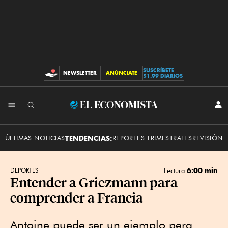
SUSCRÍBETE
NEWSLETTER
ANÚNCIATE
CONTRIBUCIONES
$1.99 DIARIOS
INI
El
SES
Economista
ÚLTIMAS NOTICIAS
TENDENCIAS:
REPORTES TRIMESTRALES
REVISIÓN 
6:00 min
DEPORTES
Lectura
Entender a Griezmann para
comprender a Francia
Antoine puede ser un ejemplo pera