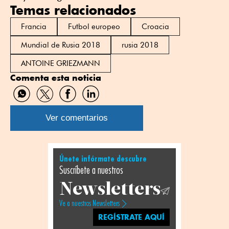
Temas relacionados
Francia
Futbol europeo
Croacia
Mundial de Rusia 2018
rusia 2018
ANTOINE GRIEZMANN
Comenta esta noticia
Compartir
Compartir
Compartir
Compartir
por
por
por
por
WhatsApp
Twitter
Facebook
Linkedin
Ver comentarios
Únete infórmate descubre
Suscríbete a nuestros
Newsletters
Ve a nuestros Newsletters
REGÍSTRATE AQUÍ