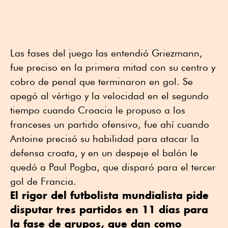
Las fases del juego las entendió Griezmann,
fue preciso en la primera mitad con su centro y
cobro de penal que terminaron en gol. Se
apegó al vértigo y la velocidad en el segundo
tiempo cuando Croacia le propuso a los
franceses un partido ofensivo, fue ahí cuando
Antoine precisó su habilidad para atacar la
defensa croata, y en un despeje el balón le
quedó a Paul Pogba, que disparó para el tercer
gol de Francia.
El rigor del futbolista mundialista pide
disputar tres partidos en 11 días para
la fase de grupos, que dan como