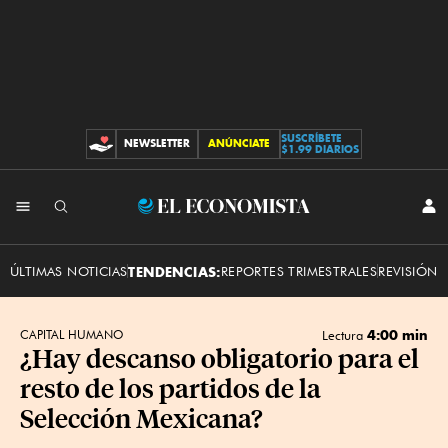
SUSCRÍBETE
NEWSLETTER
ANÚNCIATE
CONTRIBUCIONES
$1.99 DIARIOS
INI
El
SES
Economista
ÚLTIMAS NOTICIAS
TENDENCIAS:
REPORTES TRIMESTRALES
REVISIÓN 
4:00 min
CAPITAL HUMANO
Lectura
¿Hay descanso obligatorio para el
resto de los partidos de la
Selección Mexicana?