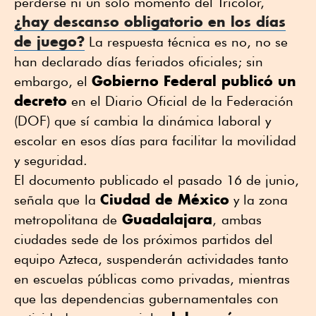
perderse ni un solo momento del Tricolor,
¿hay descanso obligatorio en los días
de juego?
La respuesta técnica es no, no se
han declarado días feriados oficiales; sin
Gobierno Federal publicó un
embargo, el
decreto
en el Diario Oficial de la Federación
(DOF) que sí cambia la dinámica laboral y
escolar en esos días para facilitar la movilidad
y seguridad.
El documento publicado el pasado 16 de junio,
Ciudad de México
señala que
la
y la zona
Guadalajara
metropolitana de
,
ambas
ciudades sede de los próximos partidos del
equipo Azteca, suspenderán actividades tanto
en escuelas públicas como privadas, mientras
que las dependencias gubernamentales con