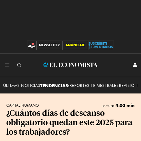
SUSCRÍBETE
NEWSLETTER
ANÚNCIATE
CONTRIBUCIONES
$1.99 DIARIOS
INI
El
SES
Economista
ÚLTIMAS NOTICIAS
TENDENCIAS:
REPORTES TRIMESTRALES
REVISIÓN 
4:00 min
CAPITAL HUMANO
Lectura
¿Cuántos días de descanso
obligatorio quedan este 2025 para
los trabajadores?