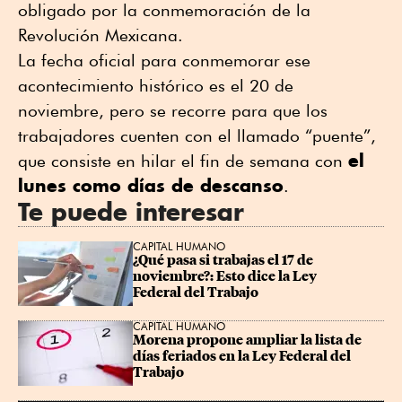
obligado por la conmemoración de la
Revolución Mexicana.
La fecha oficial para conmemorar ese
acontecimiento histórico es el 20 de
noviembre, pero se recorre para que los
trabajadores cuenten con el llamado “puente”,
el
que consiste en hilar el fin de semana con
lunes como días de descanso
.
Te puede interesar
CAPITAL HUMANO
¿Qué pasa si trabajas el 17 de 
noviembre?: Esto dice la Ley 
Federal del Trabajo
CAPITAL HUMANO
Morena propone ampliar la lista de 
días feriados en la Ley Federal del 
Trabajo