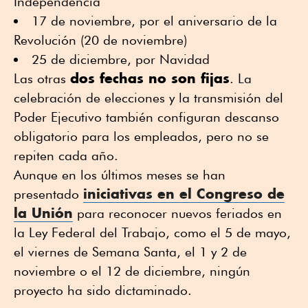
Independencia
17 de noviembre, por el aniversario de la
Revolución (20 de noviembre)
25 de diciembre, por Navidad
dos fechas no son fijas
Las otras
. La
celebración de elecciones y la transmisión del
Poder Ejecutivo también configuran descanso
obligatorio para los empleados, pero no se
repiten cada año.
Aunque en los últimos meses se han
iniciativas en el Congreso de
presentado
la Unión
para reconocer nuevos feriados en
la Ley Federal del Trabajo, como el 5 de mayo,
el viernes de Semana Santa, el 1 y 2 de
noviembre o el 12 de diciembre, ningún
proyecto ha sido dictaminado.