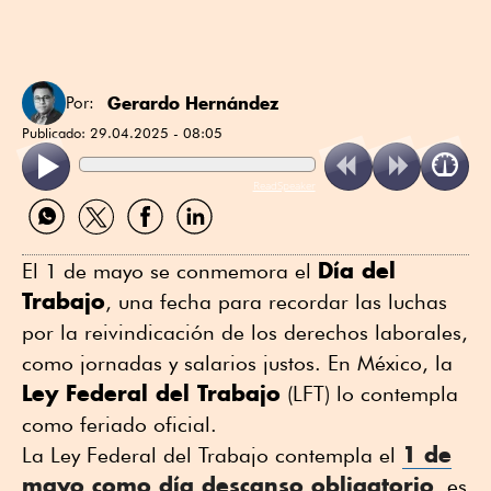
Gerardo Hernández
Por:
Publicado:
29.04.2025 - 08:05
ReadSpeaker
Compartir
Compartir
Compartir
Compartir
por
por
por
por
WhatsApp
Twitter
Facebook
Linkedin
Día del
El 1 de mayo se conmemora el
Trabajo
, una fecha para recordar las luchas
por la reivindicación de los derechos laborales,
como jornadas y salarios justos. En México, la
Ley Federal del Trabajo
(LFT) lo contempla
como feriado oficial.
1 de
La Ley Federal del Trabajo contempla el
mayo como día descanso obligatorio
, es