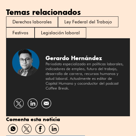
Temas relacionados
Derechos laborales
Ley Federal del Trabajo
Festivos
Legislación laboral
Gerardo Hernández
Periodista especializado en políticas laborales,
indicadores de empleo, futuro del trabajo,
desarrollo de carrera, recursos humanos y
salud laboral. Actualmente es editor de
Capital Humano y coconductor del podcast
Coffee Break.
Compartir
Compartir
por
por
Comenta esta noticia
Twitter
Linkedin
Compartir
Compartir
Compartir
Compartir