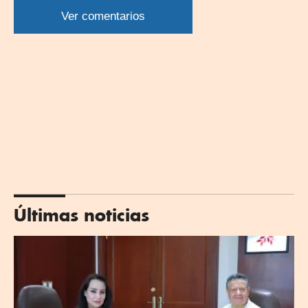
por
por
por
por
WhatsApp
Twitter
Facebook
Linkedin
Ver comentarios
Últimas noticias