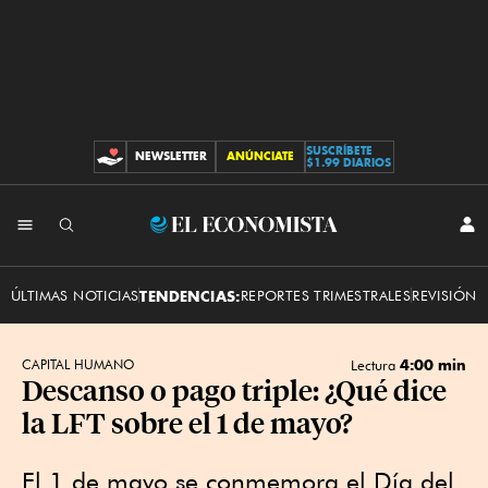
SUSCRÍBETE
NEWSLETTER
ANÚNCIATE
CONTRIBUCIONES
$1.99 DIARIOS
INI
El
SES
Economista
ÚLTIMAS NOTICIAS
TENDENCIAS:
REPORTES TRIMESTRALES
REVISIÓN 
4:00 min
CAPITAL HUMANO
Lectura
Descanso o pago triple: ¿Qué dice
la LFT sobre el 1 de mayo?
El 1 de mayo se conmemora el Día del