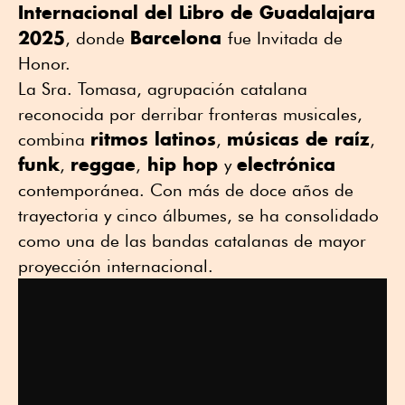
Internacional del Libro de Guadalajara
2025
Barcelona
, donde
fue Invitada de
Honor.
La Sra. Tomasa, agrupación catalana
reconocida por derribar fronteras musicales,
ritmos latinos
músicas de raíz
combina
,
,
funk
reggae
hip hop
electrónica
,
,
y
contemporánea. Con más de doce años de
trayectoria y cinco álbumes, se ha consolidado
como una de las bandas catalanas de mayor
proyección internacional.