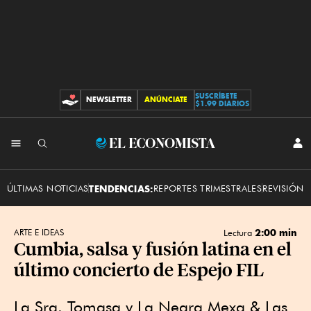
SUSCRÍBETE
NEWSLETTER
ANÚNCIATE
CONTRIBUCIONES
$1.99 DIARIOS
INI
El
SES
Economista
ÚLTIMAS NOTICIAS
TENDENCIAS:
REPORTES TRIMESTRALES
REVISIÓN 
2:00 min
ARTE E IDEAS
Lectura
Cumbia, salsa y fusión latina en el
último concierto de Espejo FIL
La Sra. Tomasa y La Negra Mexa & Las