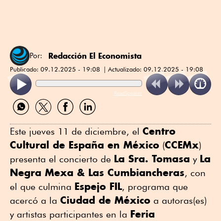
Redacción El Economista
Por:
Publicado:
09.12.2025 - 19:08
Actualizado:
09.12.2025 - 19:08
ReadSpeaker
Compartir
Compartir
Compartir
Compartir
por
por
por
por
WhatsApp
Twitter
Facebook
Linkedin
Centro
Este jueves 11 de diciembre, el
Cultural de España en México
CCEMx
(
)
La Sra. Tomasa
La
presenta el concierto de
y
Negra Mexa & Las Cumbiancheras
, con
Espejo FIL
el que culmina
, programa que
Ciudad de México
acercó a la
a autoras(es)
Feria
y artistas participantes en la